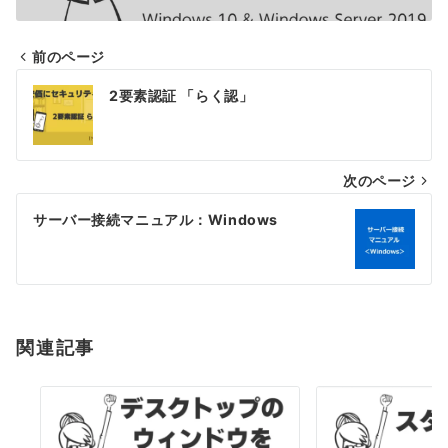
前のページ
投
2要素認証 「らく認」
稿
ナ
次のページ
ビ
ゲ
サーバー接続マニュアル：Windows
ー
シ
ョ
関連記事
ン