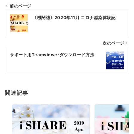
前のページ
投
〔機関誌〕2020年11月 コロナ感染体験記
稿
ナ
次のページ
ビ
ゲ
サポート用Teamviewerダウンロード方法
ー
シ
ョ
関連記事
ン