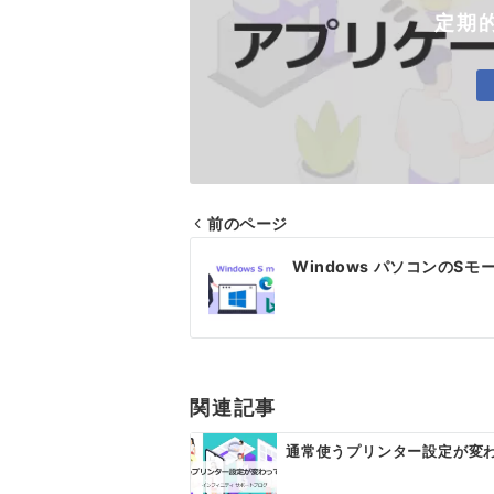
定期
前のページ
投
Windows パソコンのSモ
稿
ナ
ビ
ゲ
関連記事
ー
通常使うプリンター設定が変
シ