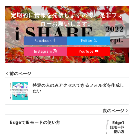
定期的に情報を発信しますので、是非フォ
ローお願いします。
Facebook
Twitter
Instagram
YouTube
前のページ
投
特定の人のみアクセスできるフォルダを作成し
稿
たい
ナ
次のページ
ビ
ゲ
EdgeでIEモードの使い方
ー