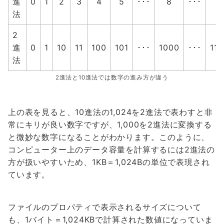
進
0
1
2
3
4
5
･･･
8
･･･
法
2
進
0
1
10
11
100
101
･･･
1000
･･･
111
法
2進法と10進法では数字の進み方が違う
上の表を見ると、10進法の1,024を2進法で表わすと非
常にキリが良い数字ですが、1,000を2進法に変換する
と微妙な数字になることがわかります。このように、
コンピューター上のデータ容量を計算するには2進法の
方が扱いやすいため、1KB＝1,024Bの単位で表現され
ています。
ファイルのプロパティで表示されるサイズについて
も、1バイト＝1,024KBで計算された数値になっていま