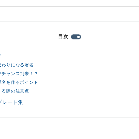
目次
？
代わりになる署名
でチャンス到来！？
署名を作るポイント
する際の注意点
プレート集