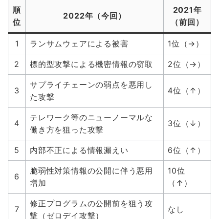
順
2021年
2022年（今回）
位
（前回）
1
ランサムウェアによる被害
1位（→）
2
標的型攻撃による機密情報の窃取
2位（→）
サプライチェーンの弱点を悪用し
3
4位（↑）
た攻撃
テレワーク等のニューノーマルな
4
3位（↓）
働き方を狙った攻撃
5
内部不正による情報漏えい
6位（↑）
脆弱性対策情報の公開に伴う悪用
10位
6
増加
（↑）
修正プログラムの公開前を狙う攻
7
なし
撃（ゼロデイ攻撃）