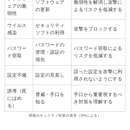
ソフトウェア
脆弱性を解消し攻撃に
ェアの脆
の更新
よるリスクを低減する
弱性
ウイルス
セキュリティ
攻撃をブロックする
感染
ソフトの利用
パスワードの
パスワー
パスワード窃取による
管理・認証の
ド窃取
リスクを低減する
強化
誤った設定を攻撃に利
設定不備
設定の見直し
用されないようにする
誘導（罠
脅威・手口を
手口から重要視するべ
にはめ
知る
き対策を理解する
る）
情報セキュリティ対策の基本（IPAによる）