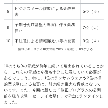
ビジネスメール詐欺による金銭被
8
5位（↓）
害
予期せぬIT基盤の障害に伴う業務
9
7位（↓）
停止
10
不注意による情報漏えい等の被害
9位（↓）
「情報セキュリティ10大脅威 2022（組織）」IPAによる
10のうち9の脅威が前年に続いて選出されていることか
ら、これらの脅威は今後も十分に注意していく必要が
あるでしょう。特に、1位のランサムウェアや2位の標
的型攻撃による被害は、引き続き重大な脅威となって
います。また、今回は新たに「修正プログラムの公開
前を狙う攻撃（ゼロデイ攻撃）」が7位にランクインし
ました。